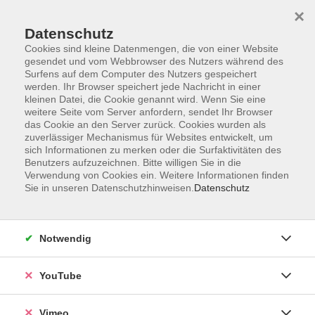
×
Datenschutz
Cookies sind kleine Datenmengen, die von einer Website
gesendet und vom Webbrowser des Nutzers während des
Surfens auf dem Computer des Nutzers gespeichert
Zum Hauptinhalt springen
werden. Ihr Browser speichert jede Nachricht in einer
kleinen Datei, die Cookie genannt wird. Wenn Sie eine
weitere Seite vom Server anfordern, sendet Ihr Browser
das Cookie an den Server zurück. Cookies wurden als
Sprachen
zuverlässiger Mechanismus für Websites entwickelt, um
sich Informationen zu merken oder die Surfaktivitäten des
Benutzers aufzuzeichnen. Bitte willigen Sie in die
Verwendung von Cookies ein. Weitere Informationen finden
Sie in unseren Datenschutzhinweisen.
Datenschutz
67 Kurse
Notwendig
Maria Heydenreich
YouTube
Lehrbereichsleitung Sprachen;
Grundbildung; Junge VHS
03381-584306
Vimeo