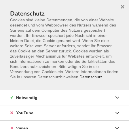
×
Datenschutz
Cookies sind kleine Datenmengen, die von einer Website
gesendet und vom Webbrowser des Nutzers während des
Surfens auf dem Computer des Nutzers gespeichert
Zum Hauptinhalt springen
werden. Ihr Browser speichert jede Nachricht in einer
kleinen Datei, die Cookie genannt wird. Wenn Sie eine
weitere Seite vom Server anfordern, sendet Ihr Browser
das Cookie an den Server zurück. Cookies wurden als
Online-Kurse
zuverlässiger Mechanismus für Websites entwickelt, um
sich Informationen zu merken oder die Surfaktivitäten des
Benutzers aufzuzeichnen. Bitte willigen Sie in die
Verwendung von Cookies ein. Weitere Informationen finden
Sie in unseren Datenschutzhinweisen.
Datenschutz
10 Kurse
Notwendig
Ralf Schindler
YouTube
stellv. Leitung, Lehrbereichsleitung
Arbeit, Beruf und EDV; Gesundheit
03381-584305
Vimeo