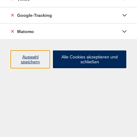
schindler@vhs-
brandenburg.de
Google-Tracking
zurück zu Arbeit, Beruf und EDV
Matomo
Ergebnisse filtern
Auswahl
Alle Cookies akzeptieren und
speichern
schließen
Finanzbuchführung 1- (Xpert Business) -
Live Online-Kurs
Di. 03.11.2026 18:30
online
Finanzbuchführung 2 - (Xpert Business)-
Live Online-Kurs