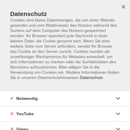
×
Datenschutz
Cookies sind kleine Datenmengen, die von einer Website
gesendet und vom Webbrowser des Nutzers während des
Surfens auf dem Computer des Nutzers gespeichert
Zum Hauptinhalt springen
werden. Ihr Browser speichert jede Nachricht in einer
kleinen Datei, die Cookie genannt wird. Wenn Sie eine
weitere Seite vom Server anfordern, sendet Ihr Browser
WasserPaten - Theorie &
das Cookie an den Server zurück. Cookies wurden als
Praxis für Ehrenamtler und
zuverlässiger Mechanismus für Websites entwickelt, um
sich Informationen zu merken oder die Surfaktivitäten des
Laien
Benutzers aufzuzeichnen. Bitte willigen Sie in die
Verwendung von Cookies ein. Weitere Informationen finden
Sie in unseren Datenschutzhinweisen.
Datenschutz
7 Kurse
Notwendig
Lisa Weigel
YouTube
Lehrbereichsleitung Junge VHS,
Mensch und Gesellschaft; Kunst,
Kultur und Kreatives Gestalten
Vimeo