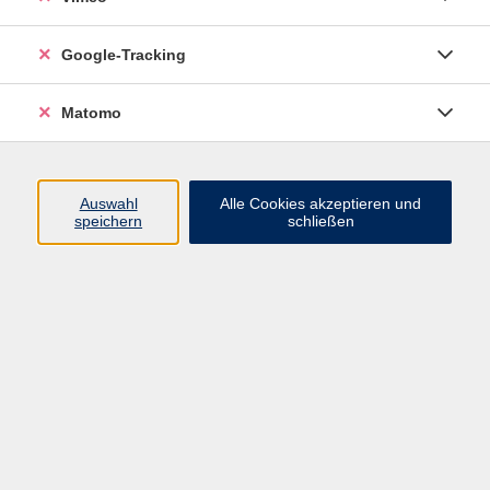
03381-584307
weigel@vhs-brandenburg.de
Google-Tracking
zurück zu Mensch und Gesellschaft
Matomo
Ergebnisse filtern
Auswahl
Alle Cookies akzeptieren und
speichern
schließen
Die Ressource Wasser in der Oder-Region
Sa. 12.09.2026 08:30
Frankfurt (Oder) und 15328 Reitwein
Historischer Wasserspaziergang am
Teltowkanal