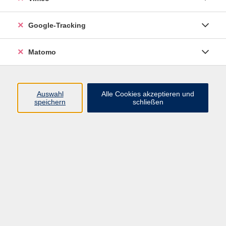
heydenreich@vhs-
brandenburg.de
Google-Tracking
zurück zu Deutsch als Fremdsprache
Matomo
Ergebnisse filtern
Auswahl
Alle Cookies akzeptieren und
speichern
schließen
Deutsch als Fremdsprache - Anfängerkurs
für Geflüchtete (Verlängerung)
Di. 21.04.2026 12:30
VHS, Upstallstraße 25
Deutsch als Fremdsprache - Neuer
Anfängerkurs