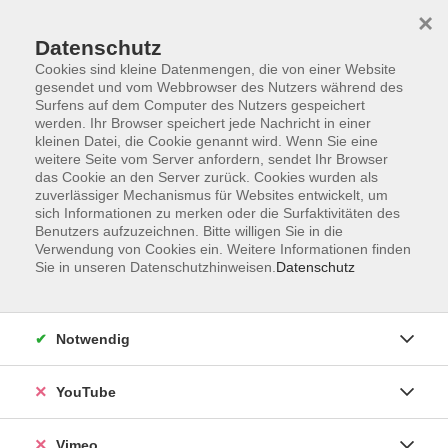
×
Datenschutz
Cookies sind kleine Datenmengen, die von einer Website
gesendet und vom Webbrowser des Nutzers während des
Surfens auf dem Computer des Nutzers gespeichert
Zum Hauptinhalt springen
werden. Ihr Browser speichert jede Nachricht in einer
kleinen Datei, die Cookie genannt wird. Wenn Sie eine
weitere Seite vom Server anfordern, sendet Ihr Browser
das Cookie an den Server zurück. Cookies wurden als
Stufe A1
zuverlässiger Mechanismus für Websites entwickelt, um
sich Informationen zu merken oder die Surfaktivitäten des
Benutzers aufzuzeichnen. Bitte willigen Sie in die
Verwendung von Cookies ein. Weitere Informationen finden
Sie in unseren Datenschutzhinweisen.
Datenschutz
4 Kurse
Notwendig
Maria Heydenreich
YouTube
Lehrbereichsleitung Sprachen;
Grundbildung; Junge VHS
03381-584306
Vimeo