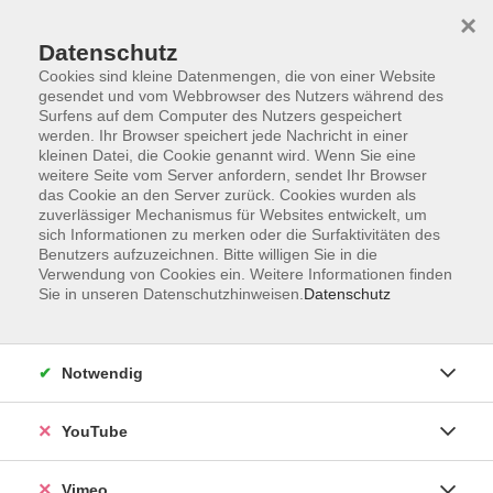
×
Datenschutz
Cookies sind kleine Datenmengen, die von einer Website
gesendet und vom Webbrowser des Nutzers während des
Surfens auf dem Computer des Nutzers gespeichert
Zum Hauptinhalt springen
Sie sind hier:
werden. Ihr Browser speichert jede Nachricht in einer
Über uns
Unser Leitbild
kleinen Datei, die Cookie genannt wird. Wenn Sie eine
weitere Seite vom Server anfordern, sendet Ihr Browser
das Cookie an den Server zurück. Cookies wurden als
Unser Leitbild
zuverlässiger Mechanismus für Websites entwickelt, um
sich Informationen zu merken oder die Surfaktivitäten des
Benutzers aufzuzeichnen. Bitte willigen Sie in die
Verwendung von Cookies ein. Weitere Informationen finden
Identität und Auftrag
Sie in unseren Datenschutzhinweisen.
Datenschutz
Die VHS Brandenburg an der Havel ist eine öffentliche
Einrichtung der Erwachsenenbildung. Im Sinne des
„Lebenslangen Lernens“ steht sie als kommunales
Notwendig
Weiterbildungszentrum der Stadt Brandenburg allen
Altersgruppen offen. Sie wurde 1919 gegründet und blickt
YouTube
somit auf eine lange Tradition zurück. Sie bietet in der
Stadt Brandenburg an der Havel vielfältige
Vimeo