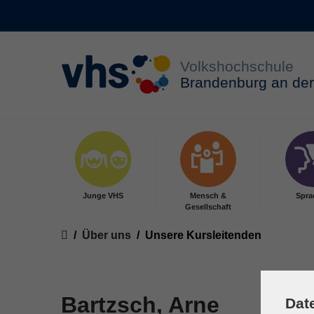
Zum Hauptinhalt springen
Junge VHS
Mensch &
Spra
Gesellschaft
Sie sind hier:
Über uns
Unsere Kursleitenden
Bartzsch, Arne
Dat