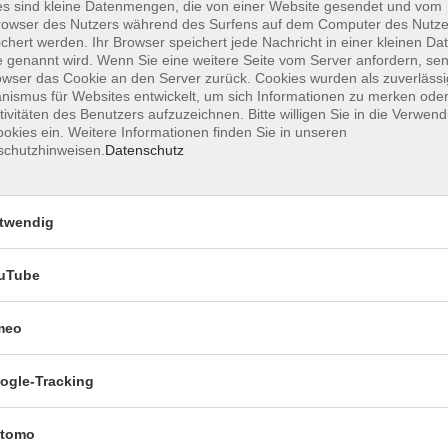
s sind kleine Datenmengen, die von einer Website gesendet und vom
owser des Nutzers während des Surfens auf dem Computer des Nutze
chert werden. Ihr Browser speichert jede Nachricht in einer kleinen Dat
 genannt wird. Wenn Sie eine weitere Seite vom Server anfordern, se
Mi. 16.
owser das Cookie an den Server zurück. Cookies wurden als zuverlässi
Nicolai
ismus für Websites entwickelt, um sich Informationen zu merken oder
tivitäten des Benutzers aufzuzeichnen. Bitte willigen Sie in die Verwen
okies ein. Weitere Informationen finden Sie in unseren
schutzhinweisen.
Datenschutz
Mi. 16.
Nicolai
twendig
uTube
meo
ogle-Tracking
Impressum
Dat
tomo