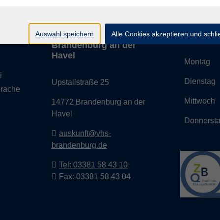
Auswahl speichern
Volkshochschule
Alle Cookies akzeptieren und schl
Geschäf
Brandenburg an der
Havel
Montag
i
Diensta
Upstallstraße 25
prache
Mittwoc
14772 Brandenburg an der
Havel
Donnerst
auskunft@vhs-
brandenburg.de
Tel: 03381 58 43 10
Fax: 03381 58 43 04