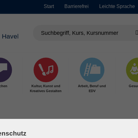
Start
Barrierefrei
Leichte Sprache
chen
Kultur, Kunst und
Arbeit, Beruf und
Gesu
Kreatives Gestalten
EDV
enschutz