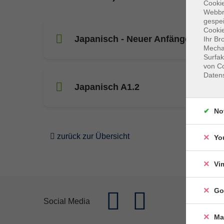
Cookie
Webbr
gespei
Cookie
Japanisch - Neuer Anfängerkurs
Ihr Br
Mechan
Surfak
von Co
Daten
Japanisch A1.2
No
zurück zur Übersicht
Yo
Vi
Go
Social Media
Ma