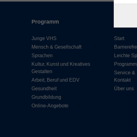
Programm
Inhalte
Junge VHS
Start
Mensch & Gesellschaft
Barrierefre
Sprachen
Leichte S
Kultur, Kunst und Kreatives
Programm
Gestalten
Service &
Arbeit, Beruf und EDV
Kontakt
Gesundheit
Über uns
Grundbildung
Online-Angebote