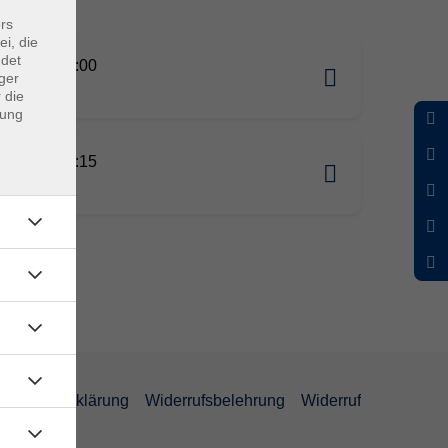
rs
ei, die
ndet
09.2026 16:00
ger
schule
 die
dung
09.2026 18:15
schule
enschutzerklärung
Widerrufsbelehrung
Widerruf