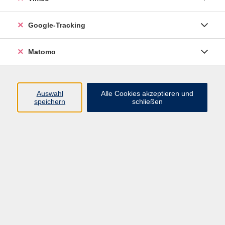
Programm
Google-Tracking
Junge VHS
Matomo
Mensch & Gesellschaft
Sprachen
Kultur, Kunst und Kreatives Gestalten
Auswahl
Alle Cookies akzeptieren und
Arbeit, Beruf und EDV
speichern
schließen
Gesundheit
Grundbildung
Online-Angebote
Inhalte
Start
Barrierefrei