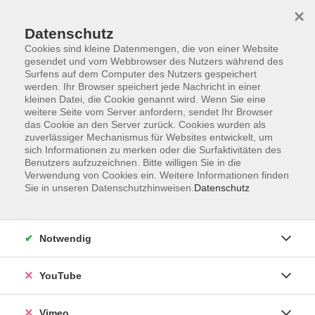
×
Datenschutz
Cookies sind kleine Datenmengen, die von einer Website
gesendet und vom Webbrowser des Nutzers während des
Surfens auf dem Computer des Nutzers gespeichert
Zum Hauptinhalt springen
Sie sind hier:
werden. Ihr Browser speichert jede Nachricht in einer
Über uns
Unsere Kursleitenden
kleinen Datei, die Cookie genannt wird. Wenn Sie eine
weitere Seite vom Server anfordern, sendet Ihr Browser
das Cookie an den Server zurück. Cookies wurden als
zuverlässiger Mechanismus für Websites entwickelt, um
Der Dozent konnte leider nicht gefunden werden
sich Informationen zu merken oder die Surfaktivitäten des
Benutzers aufzuzeichnen. Bitte willigen Sie in die
Verwendung von Cookies ein. Weitere Informationen finden
Sie in unseren Datenschutzhinweisen.
Datenschutz
Impressum
Notwendig
Datenschutzerklärung
Widerrufsbelehrung
YouTube
Widerruf
Vimeo