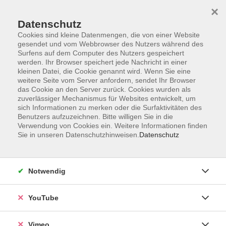
×
Datenschutz
Cookies sind kleine Datenmengen, die von einer Website
gesendet und vom Webbrowser des Nutzers während des
Surfens auf dem Computer des Nutzers gespeichert
Zum Hauptinhalt springen
Sie sind hier:
werden. Ihr Browser speichert jede Nachricht in einer
Über uns
Unsere Kursleitenden
kleinen Datei, die Cookie genannt wird. Wenn Sie eine
weitere Seite vom Server anfordern, sendet Ihr Browser
das Cookie an den Server zurück. Cookies wurden als
KOS-Dozent,
zuverlässiger Mechanismus für Websites entwickelt, um
sich Informationen zu merken oder die Surfaktivitäten des
Benutzers aufzuzeichnen. Bitte willigen Sie in die
Verwendung von Cookies ein. Weitere Informationen finden
Sie in unseren Datenschutzhinweisen.
Datenschutz
Train your Brain - Stay fit with English -
Kooperation Online-Sprachkurse
Do. 10.09.2026 16:00
Notwendig
online
YouTube
Vimeo