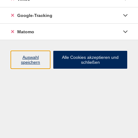
zurück zur Übersicht
Google-Tracking
Impressum
Matomo
Datenschutzerklärung
Widerrufsbelehrung
Widerruf
Auswahl
Alle Cookies akzeptieren und
speichern
schließen
Programm
Junge VHS
Mensch & Gesellschaft
Sprachen
Kultur, Kunst und Kreatives Gestalten
Arbeit, Beruf und EDV
Gesundheit