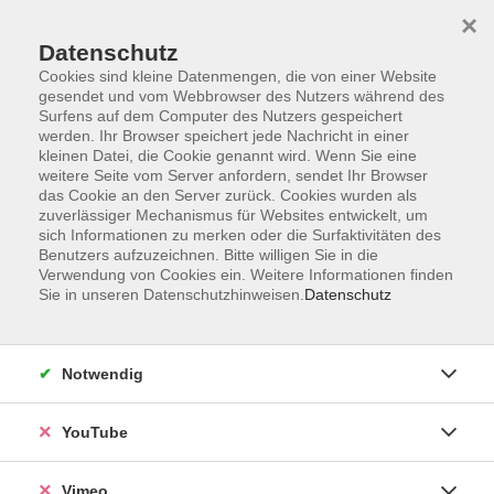
×
Datenschutz
Cookies sind kleine Datenmengen, die von einer Website
gesendet und vom Webbrowser des Nutzers während des
Surfens auf dem Computer des Nutzers gespeichert
Zum Hauptinhalt springen
Sie sind hier:
werden. Ihr Browser speichert jede Nachricht in einer
Über uns
Unsere Kursleitenden
kleinen Datei, die Cookie genannt wird. Wenn Sie eine
weitere Seite vom Server anfordern, sendet Ihr Browser
das Cookie an den Server zurück. Cookies wurden als
Lenz, Thomas
zuverlässiger Mechanismus für Websites entwickelt, um
sich Informationen zu merken oder die Surfaktivitäten des
Benutzers aufzuzeichnen. Bitte willigen Sie in die
Verwendung von Cookies ein. Weitere Informationen finden
Sie in unseren Datenschutzhinweisen.
Datenschutz
Klimaschutz für Hauseigentümer
Mi. 04.11.2026 17:00
VHS, Upstallstraße 25
Notwendig
YouTube
Vimeo