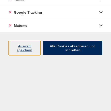
Google-Tracking
Matomo
zurück zur Übersicht
Auswahl
Alle Cookies akzeptieren und
Impressum
speichern
schließen
Datenschutzerklärung
Widerrufsbelehrung
Widerruf
Programm
Junge VHS
Mensch & Gesellschaft