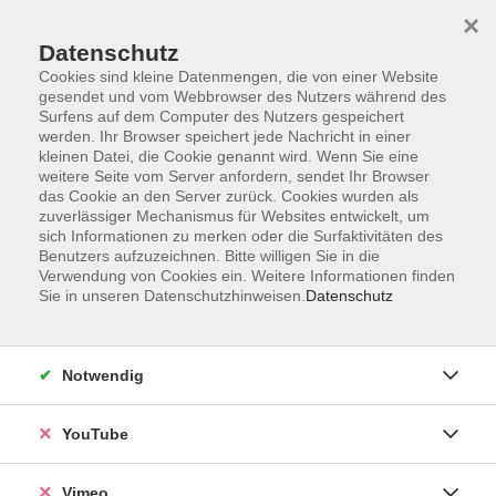
×
Datenschutz
Cookies sind kleine Datenmengen, die von einer Website
gesendet und vom Webbrowser des Nutzers während des
Surfens auf dem Computer des Nutzers gespeichert
Zum Hauptinhalt springen
Sie sind hier:
werden. Ihr Browser speichert jede Nachricht in einer
Über uns
Unsere Kursleitenden
kleinen Datei, die Cookie genannt wird. Wenn Sie eine
weitere Seite vom Server anfordern, sendet Ihr Browser
das Cookie an den Server zurück. Cookies wurden als
zuverlässiger Mechanismus für Websites entwickelt, um
Kempfer, Bernd-
sich Informationen zu merken oder die Surfaktivitäten des
Rüdiger
Benutzers aufzuzeichnen. Bitte willigen Sie in die
Verwendung von Cookies ein. Weitere Informationen finden
Diplom-Lehrer für Englisch und
Sie in unseren Datenschutzhinweisen.
Datenschutz
Deutsch
Notwendig
Deutsch als Fremdsprache -Stufe A2.1
YouTube
Mo. 21.09.2026 10:00
VHS, Upstallstraße 25
Vimeo