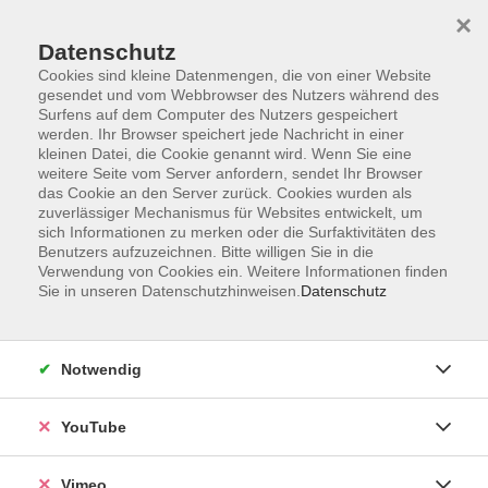
×
Datenschutz
Cookies sind kleine Datenmengen, die von einer Website
gesendet und vom Webbrowser des Nutzers während des
Surfens auf dem Computer des Nutzers gespeichert
Zum Hauptinhalt springen
Sie sind hier:
werden. Ihr Browser speichert jede Nachricht in einer
Über uns
Unsere Kursleitenden
kleinen Datei, die Cookie genannt wird. Wenn Sie eine
weitere Seite vom Server anfordern, sendet Ihr Browser
das Cookie an den Server zurück. Cookies wurden als
zuverlässiger Mechanismus für Websites entwickelt, um
sich Informationen zu merken oder die Surfaktivitäten des
Bertow, Edeltraut
Benutzers aufzuzeichnen. Bitte willigen Sie in die
Verwendung von Cookies ein. Weitere Informationen finden
Tanztrainerin
Sie in unseren Datenschutzhinweisen.
Datenschutz
Notwendig
Gesellschaftstanz für Fortgeschrittene
YouTube
Fr. 18.09.2026 17:00
Haus der Begegnung, Jacobstraße 12, Saal
Vimeo