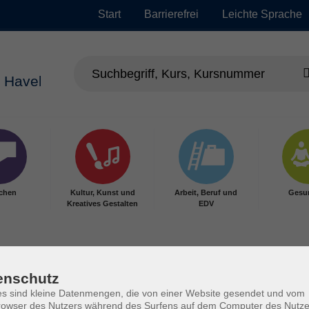
Start
Barrierefrei
Leichte Sprache
chen
Kultur, Kunst und
Arbeit, Beruf und
Gesu
Kreatives Gestalten
EDV
enschutz
s sind kleine Datenmengen, die von einer Website gesendet und vom
owser des Nutzers während des Surfens auf dem Computer des Nutze