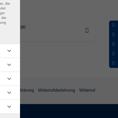
ei, die
ndet
ger
 die
dung
09.2026 18:00
schule
enschutzerklärung
Widerrufsbelehrung
Widerruf