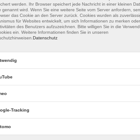
chert werden. Ihr Browser speichert jede Nachricht in einer kleinen Dat
 genannt wird. Wenn Sie eine weitere Seite vom Server anfordern, se
owser das Cookie an den Server zurück. Cookies wurden als zuverlässi
ismus für Websites entwickelt, um sich Informationen zu merken oder
tivitäten des Benutzers aufzuzeichnen. Bitte willigen Sie in die Verwen
okies ein. Weitere Informationen finden Sie in unseren
Mi. 02.
 !
schutzhinweisen.
Datenschutz
Nicolai
twendig
uTube
meo
Impressum
Dat
ogle-Tracking
tomo