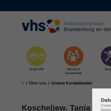
Zum Hauptinhalt springen
Junge VHS
Mensch &
Spra
Gesellschaft
Sie sind hier:
Über uns
Unsere Kursleitenden
Dat
Koscheljew, Tanja
Cookie
Webbr