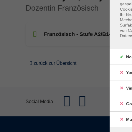
gespei
Dozentin Französisch
Cookie
Ihr Br
Mechan
Surfak
von Co
Französisch - Stufe A2/B1- On y va
Daten
No
zurück zur Übersicht
Yo
Vi
Social Media
Go
Ma