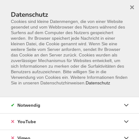
×
Datenschutz
Cookies sind kleine Datenmengen, die von einer Website
gesendet und vom Webbrowser des Nutzers während des
Surfens auf dem Computer des Nutzers gespeichert
Zum Hauptinhalt springen
Sie sind hier:
werden. Ihr Browser speichert jede Nachricht in einer
Über uns
Unsere Kursleitenden
kleinen Datei, die Cookie genannt wird. Wenn Sie eine
weitere Seite vom Server anfordern, sendet Ihr Browser
das Cookie an den Server zurück. Cookies wurden als
Bóveda, María Vera
zuverlässiger Mechanismus für Websites entwickelt, um
sich Informationen zu merken oder die Surfaktivitäten des
Politikwissenschaftlerin,
Benutzers aufzuzeichnen. Bitte willigen Sie in die
Verwendung von Cookies ein. Weitere Informationen finden
Dozentin für Spanisch
Sie in unseren Datenschutzhinweisen.
Datenschutz
Hola a todos! Hallo zusammen!
Möchten Sie gerne Spanisch lernen?
Reisen und die Sprache verstehen?
Notwendig
Ich habe sehr viel Erfahrung als
Lehrerin und ich möchte Ihnen gerne
YouTube
Spanisch beibringen.
Sind Sie dabei?
Vimeo