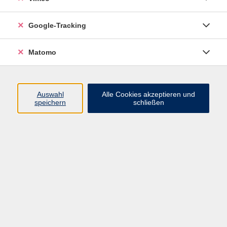
Nos vemos!
Google-Tracking
Spanisch - Neuer Anfängerkurs
Matomo
Di. 08.09.2026 18:00
B.-Brecht-Gymnasium
Auswahl
Alle Cookies akzeptieren und
speichern
schließen
Spanisch - Stufe A1.1
Di. 15.09.2026 16:00
B.-Brecht-Gymnasium
Spanisch - Stufe A1.2