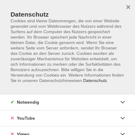
×
Datenschutz
Cookies sind kleine Datenmengen, die von einer Website
gesendet und vom Webbrowser des Nutzers während des
Surfens auf dem Computer des Nutzers gespeichert
Zum Hauptinhalt springen
werden. Ihr Browser speichert jede Nachricht in einer
kleinen Datei, die Cookie genannt wird. Wenn Sie eine
weitere Seite vom Server anfordern, sendet Ihr Browser
Der Kurs konnte nicht gefunden werden.
das Cookie an den Server zurück. Cookies wurden als
zuverlässiger Mechanismus für Websites entwickelt, um
sich Informationen zu merken oder die Surfaktivitäten des
Benutzers aufzuzeichnen. Bitte willigen Sie in die
Verwendung von Cookies ein. Weitere Informationen finden
Sie in unseren Datenschutzhinweisen.
Datenschutz
Impressum
Datenschutzerklärung
Widerrufsbelehrung
Notwendig
Widerruf
YouTube
Programm
Vimeo