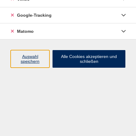
Junge VHS
Google-Tracking
Mensch & Gesellschaft
Sprachen
Matomo
Kultur, Kunst und Kreatives Gestalten
Arbeit, Beruf und EDV
Gesundheit
Auswahl
Alle Cookies akzeptieren und
Grundbildung
speichern
schließen
Online-Angebote
Inhalte
Start
Barrierefrei
Leichte Sprache