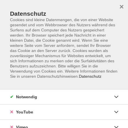
×
Datenschutz
Cookies sind kleine Datenmengen, die von einer Website
gesendet und vom Webbrowser des Nutzers während des
Surfens auf dem Computer des Nutzers gespeichert
Zum Hauptinhalt springen
werden. Ihr Browser speichert jede Nachricht in einer
kleinen Datei, die Cookie genannt wird. Wenn Sie eine
weitere Seite vom Server anfordern, sendet Ihr Browser
Der Kurs konnte nicht gefunden werden.
das Cookie an den Server zurück. Cookies wurden als
zuverlässiger Mechanismus für Websites entwickelt, um
sich Informationen zu merken oder die Surfaktivitäten des
Benutzers aufzuzeichnen. Bitte willigen Sie in die
Verwendung von Cookies ein. Weitere Informationen finden
Sie in unseren Datenschutzhinweisen.
Datenschutz
Impressum
Datenschutzerklärung
Widerrufsbelehrung
Notwendig
Widerruf
YouTube
Programm
Vimeo