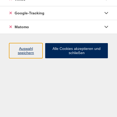
Junge VHS
Google-Tracking
Mensch & Gesellschaft
Sprachen
Matomo
Kultur, Kunst und Kreatives Gestalten
Arbeit, Beruf und EDV
Gesundheit
Auswahl
Alle Cookies akzeptieren und
Grundbildung
speichern
schließen
Online-Angebote
Inhalte
Start
Barrierefrei
Leichte Sprache