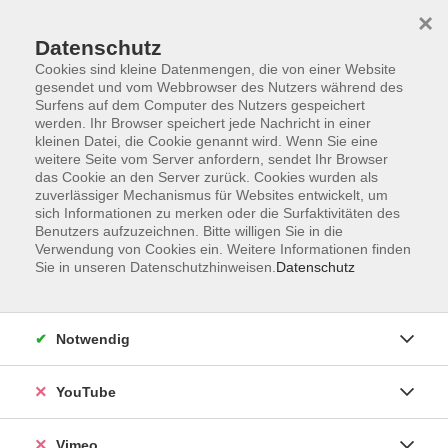
×
Datenschutz
Cookies sind kleine Datenmengen, die von einer Website
gesendet und vom Webbrowser des Nutzers während des
Surfens auf dem Computer des Nutzers gespeichert
Zum Hauptinhalt springen
werden. Ihr Browser speichert jede Nachricht in einer
kleinen Datei, die Cookie genannt wird. Wenn Sie eine
weitere Seite vom Server anfordern, sendet Ihr Browser
Der Kurs konnte nicht gefunden werden.
das Cookie an den Server zurück. Cookies wurden als
zuverlässiger Mechanismus für Websites entwickelt, um
sich Informationen zu merken oder die Surfaktivitäten des
Benutzers aufzuzeichnen. Bitte willigen Sie in die
Verwendung von Cookies ein. Weitere Informationen finden
Sie in unseren Datenschutzhinweisen.
Datenschutz
Impressum
Datenschutzerklärung
Widerrufsbelehrung
Notwendig
Widerruf
YouTube
Programm
Vimeo