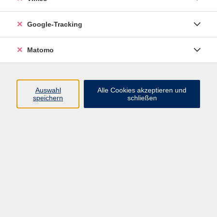
Junge VHS
Google-Tracking
Mensch & Gesellschaft
Sprachen
Matomo
Kultur, Kunst und Kreatives Gestalten
Arbeit, Beruf und EDV
Gesundheit
Auswahl
Alle Cookies akzeptieren und
Grundbildung
speichern
schließen
Online-Angebote
Inhalte
Start
Barrierefrei
Leichte Sprache