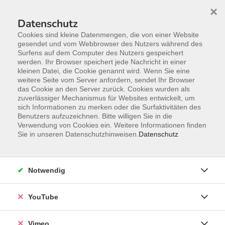
×
Datenschutz
Cookies sind kleine Datenmengen, die von einer Website
gesendet und vom Webbrowser des Nutzers während des
Surfens auf dem Computer des Nutzers gespeichert
Zum Hauptinhalt springen
werden. Ihr Browser speichert jede Nachricht in einer
kleinen Datei, die Cookie genannt wird. Wenn Sie eine
weitere Seite vom Server anfordern, sendet Ihr Browser
das Cookie an den Server zurück. Cookies wurden als
zuverlässiger Mechanismus für Websites entwickelt, um
sich Informationen zu merken oder die Surfaktivitäten des
Benutzers aufzuzeichnen. Bitte willigen Sie in die
Verwendung von Cookies ein. Weitere Informationen finden
Sie in unseren Datenschutzhinweisen.
Datenschutz
Notwendig
YouTube
Sie sind hier:
junge VHS
junge VHS - Kunst, Kultur und Kreatives
Vimeo