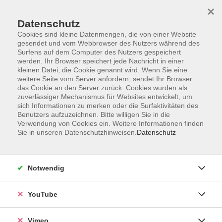
×
Datenschutz
Cookies sind kleine Datenmengen, die von einer Website
gesendet und vom Webbrowser des Nutzers während des
Surfens auf dem Computer des Nutzers gespeichert
Zum Hauptinhalt springen
werden. Ihr Browser speichert jede Nachricht in einer
kleinen Datei, die Cookie genannt wird. Wenn Sie eine
weitere Seite vom Server anfordern, sendet Ihr Browser
Der Kurs konnte nicht gefunden werden.
das Cookie an den Server zurück. Cookies wurden als
zuverlässiger Mechanismus für Websites entwickelt, um
sich Informationen zu merken oder die Surfaktivitäten des
Benutzers aufzuzeichnen. Bitte willigen Sie in die
Verwendung von Cookies ein. Weitere Informationen finden
Sie in unseren Datenschutzhinweisen.
Datenschutz
Impressum
Datenschutzerklärung
Widerrufsbelehrung
Notwendig
Widerruf
YouTube
Programm
Vimeo