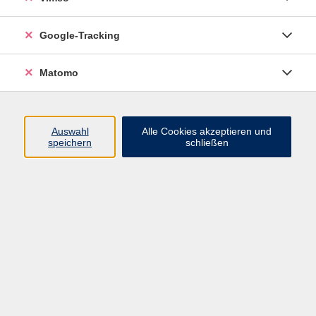
Junge VHS
Google-Tracking
Mensch & Gesellschaft
Sprachen
Matomo
Kultur, Kunst und Kreatives Gestalten
Arbeit, Beruf und EDV
Gesundheit
Auswahl
Alle Cookies akzeptieren und
Grundbildung
speichern
schließen
Online-Angebote
Inhalte
Start
Barrierefrei
Leichte Sprache