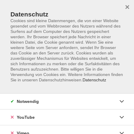
×
Datenschutz
Cookies sind kleine Datenmengen, die von einer Website
gesendet und vom Webbrowser des Nutzers während des
Surfens auf dem Computer des Nutzers gespeichert
Zum Hauptinhalt springen
werden. Ihr Browser speichert jede Nachricht in einer
kleinen Datei, die Cookie genannt wird. Wenn Sie eine
weitere Seite vom Server anfordern, sendet Ihr Browser
Der Kurs konnte nicht gefunden werden.
das Cookie an den Server zurück. Cookies wurden als
zuverlässiger Mechanismus für Websites entwickelt, um
sich Informationen zu merken oder die Surfaktivitäten des
Benutzers aufzuzeichnen. Bitte willigen Sie in die
Verwendung von Cookies ein. Weitere Informationen finden
Sie in unseren Datenschutzhinweisen.
Datenschutz
Impressum
Datenschutzerklärung
Widerrufsbelehrung
Notwendig
Widerruf
YouTube
Programm
Vimeo