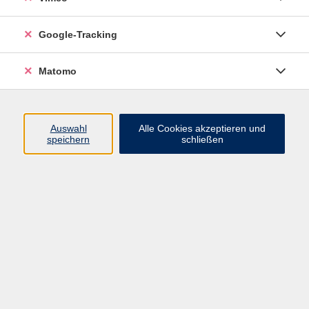
Junge VHS
Google-Tracking
Mensch & Gesellschaft
Sprachen
Matomo
Kultur, Kunst und Kreatives Gestalten
Arbeit, Beruf und EDV
Gesundheit
Auswahl
Alle Cookies akzeptieren und
Grundbildung
speichern
schließen
Online-Angebote
Inhalte
Start
Barrierefrei
Leichte Sprache