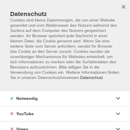
×
Datenschutz
Cookies sind kleine Datenmengen, die von einer Website
gesendet und vom Webbrowser des Nutzers während des
Surfens auf dem Computer des Nutzers gespeichert
Zum Hauptinhalt springen
werden. Ihr Browser speichert jede Nachricht in einer
kleinen Datei, die Cookie genannt wird. Wenn Sie eine
weitere Seite vom Server anfordern, sendet Ihr Browser
Der Kurs konnte nicht gefunden werden.
das Cookie an den Server zurück. Cookies wurden als
zuverlässiger Mechanismus für Websites entwickelt, um
sich Informationen zu merken oder die Surfaktivitäten des
Benutzers aufzuzeichnen. Bitte willigen Sie in die
Verwendung von Cookies ein. Weitere Informationen finden
Sie in unseren Datenschutzhinweisen.
Datenschutz
Impressum
Datenschutzerklärung
Widerrufsbelehrung
Notwendig
Widerruf
YouTube
Programm
Vimeo