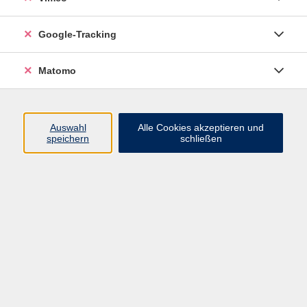
Junge VHS
Google-Tracking
Mensch & Gesellschaft
Sprachen
Matomo
Kultur, Kunst und Kreatives Gestalten
Arbeit, Beruf und EDV
Gesundheit
Auswahl
Alle Cookies akzeptieren und
Grundbildung
speichern
schließen
Online-Angebote
Inhalte
Start
Barrierefrei
Leichte Sprache