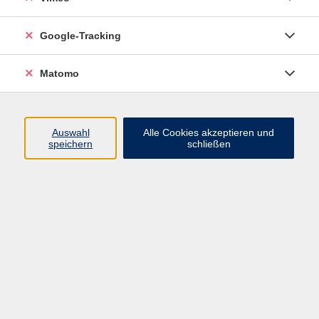
Junge VHS
Google-Tracking
Mensch & Gesellschaft
Sprachen
Matomo
Kultur, Kunst und Kreatives Gestalten
Arbeit, Beruf und EDV
Gesundheit
Auswahl
Alle Cookies akzeptieren und
Grundbildung
speichern
schließen
Online-Angebote
Inhalte
Start
Barrierefrei
Leichte Sprache