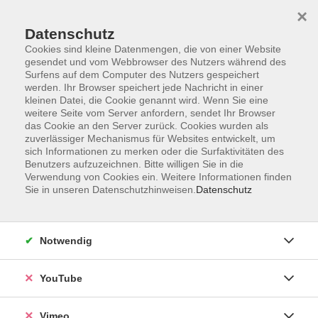
×
Datenschutz
Cookies sind kleine Datenmengen, die von einer Website
gesendet und vom Webbrowser des Nutzers während des
Surfens auf dem Computer des Nutzers gespeichert
Zum Hauptinhalt springen
werden. Ihr Browser speichert jede Nachricht in einer
kleinen Datei, die Cookie genannt wird. Wenn Sie eine
weitere Seite vom Server anfordern, sendet Ihr Browser
Der Kurs konnte nicht gefunden werden.
das Cookie an den Server zurück. Cookies wurden als
zuverlässiger Mechanismus für Websites entwickelt, um
sich Informationen zu merken oder die Surfaktivitäten des
Benutzers aufzuzeichnen. Bitte willigen Sie in die
Verwendung von Cookies ein. Weitere Informationen finden
Sie in unseren Datenschutzhinweisen.
Datenschutz
Impressum
Datenschutzerklärung
Widerrufsbelehrung
Notwendig
Widerruf
YouTube
Programm
Vimeo