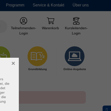
Programm
Service & Kontakt
Über uns
Teilnehmenden-
Warenkorb
Kursleitenden-
Login
Login
×
ndheit
Grundbildung
Online-Angebote
rs
ei, die
ndet
ger
 die
dung