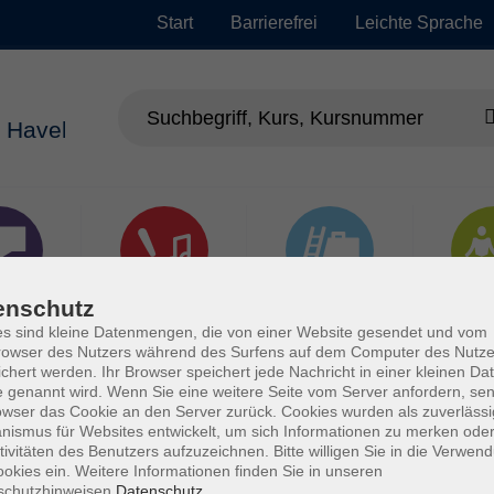
Start
Barrierefrei
Leichte Sprache
enschutz
chen
Kultur, Kunst und
Arbeit, Beruf und
Gesu
Kreatives Gestalten
EDV
s sind kleine Datenmengen, die von einer Website gesendet und vom
owser des Nutzers während des Surfens auf dem Computer des Nutze
chert werden. Ihr Browser speichert jede Nachricht in einer kleinen Dat
 genannt wird. Wenn Sie eine weitere Seite vom Server anfordern, se
owser das Cookie an den Server zurück. Cookies wurden als zuverlässi
ismus für Websites entwickelt, um sich Informationen zu merken oder
tivitäten des Benutzers aufzuzeichnen. Bitte willigen Sie in die Verwen
okies ein. Weitere Informationen finden Sie in unseren
schutzhinweisen.
Datenschutz