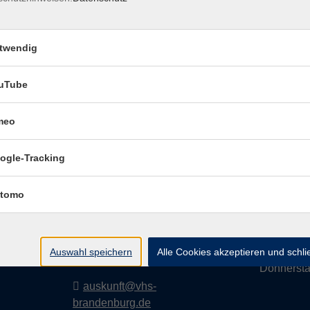
twendig
Impressum
Dat
uTube
meo
Volkshochschule
Geschäf
ogle-Tracking
Brandenburg an der
Havel
Montag
tomo
i
Diensta
Upstallstraße 25
prache
Mittwoc
14772 Brandenburg an der
Auswahl speichern
Alle Cookies akzeptieren und schl
Havel
Donnerst
auskunft@vhs-
brandenburg.de