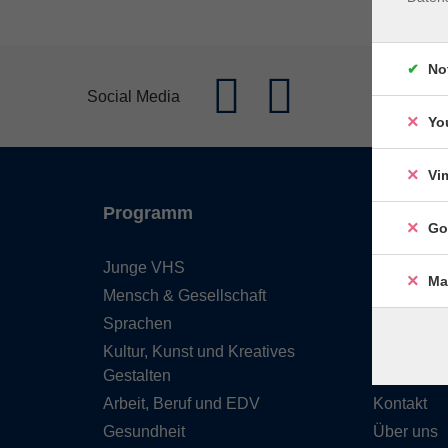
No
Social Media
Yo
Vi
Programm
Inhalte
Go
Junge VHS
Start
Ma
Mensch & Gesellschaft
Barrierefre
Sprachen
Leichte S
Kultur, Kunst und Kreatives
Programm
Gestalten
Service &
Arbeit, Beruf und EDV
Kontakt
Gesundheit
Über uns