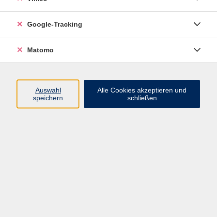
Junge VHS
Google-Tracking
Mensch & Gesellschaft
Sprachen
Matomo
Kultur, Kunst und Kreatives Gestalten
Arbeit, Beruf und EDV
Gesundheit
Auswahl
Alle Cookies akzeptieren und
Grundbildung
speichern
schließen
Online-Angebote
Inhalte
Start
Barrierefrei
Leichte Sprache