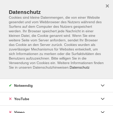
×
Datenschutz
Cookies sind kleine Datenmengen, die von einer Website
gesendet und vom Webbrowser des Nutzers während des
Surfens auf dem Computer des Nutzers gespeichert
Zum Hauptinhalt springen
werden. Ihr Browser speichert jede Nachricht in einer
kleinen Datei, die Cookie genannt wird. Wenn Sie eine
weitere Seite vom Server anfordern, sendet Ihr Browser
Der Kurs konnte nicht gefunden werden.
das Cookie an den Server zurück. Cookies wurden als
zuverlässiger Mechanismus für Websites entwickelt, um
sich Informationen zu merken oder die Surfaktivitäten des
Benutzers aufzuzeichnen. Bitte willigen Sie in die
Verwendung von Cookies ein. Weitere Informationen finden
Sie in unseren Datenschutzhinweisen.
Datenschutz
Impressum
Datenschutzerklärung
Widerrufsbelehrung
Notwendig
Widerruf
YouTube
Programm
Vimeo