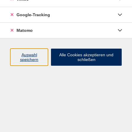
Junge VHS
Google-Tracking
Mensch & Gesellschaft
Sprachen
Matomo
Kultur, Kunst und Kreatives Gestalten
Arbeit, Beruf und EDV
Gesundheit
Auswahl
Alle Cookies akzeptieren und
Grundbildung
speichern
schließen
Online-Angebote
Inhalte
Start
Barrierefrei
Leichte Sprache