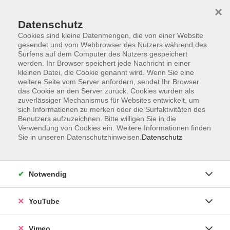
×
Datenschutz
Cookies sind kleine Datenmengen, die von einer Website
gesendet und vom Webbrowser des Nutzers während des
Surfens auf dem Computer des Nutzers gespeichert
Zum Hauptinhalt springen
werden. Ihr Browser speichert jede Nachricht in einer
kleinen Datei, die Cookie genannt wird. Wenn Sie eine
weitere Seite vom Server anfordern, sendet Ihr Browser
Der Kurs konnte nicht gefunden werden.
das Cookie an den Server zurück. Cookies wurden als
zuverlässiger Mechanismus für Websites entwickelt, um
sich Informationen zu merken oder die Surfaktivitäten des
Benutzers aufzuzeichnen. Bitte willigen Sie in die
Verwendung von Cookies ein. Weitere Informationen finden
Sie in unseren Datenschutzhinweisen.
Datenschutz
Impressum
Datenschutzerklärung
Widerrufsbelehrung
Notwendig
Widerruf
YouTube
Programm
Vimeo