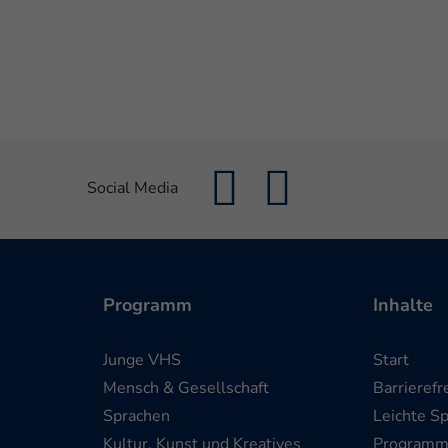
Social Media
Programm
Inhalte
Junge VHS
Start
Mensch & Gesellschaft
Barrierefr
Sprachen
Leichte S
Kultur, Kunst und Kreatives
Program