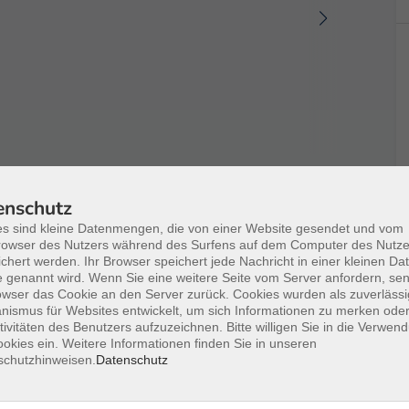
ren
enschutz
ab 8 Jahren in die bunte Welt der Spielsachen ein.
s sind kleine Datenmengen, die von einer Website gesendet und vom
owser des Nutzers während des Surfens auf dem Computer des Nutze
lung im Stadtmuseum, basteln eigene Figuren und
chert werden. Ihr Browser speichert jede Nachricht in einer kleinen Dat
 genannt wird. Wenn Sie eine weitere Seite vom Server anfordern, se
owser das Cookie an den Server zurück. Cookies wurden als zuverlässi
ismus für Websites entwickelt, um sich Informationen zu merken oder
sten kreativen Gestaltungen, inspiriert von den
tivitäten des Benutzers aufzuzeichnen. Bitte willigen Sie in die Verwen
okies ein. Weitere Informationen finden Sie in unseren
schutzhinweisen.
Datenschutz
ne Spielzeuggeschichten, gestalten Figuren aus