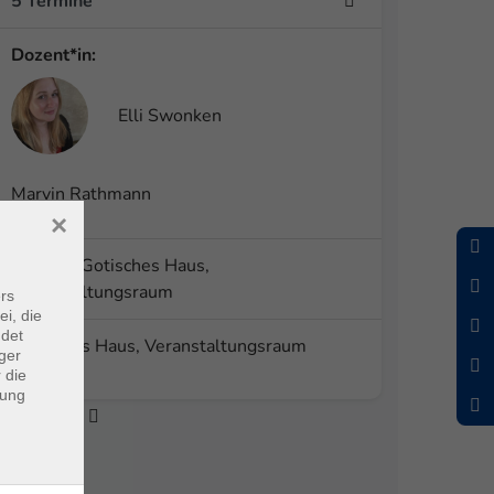
5 Termine
Dozent*in:
Elli Swonken
Marvin Rathmann
×
Kursort:
Gotisches Haus,
Veranstaltungsraum
rs
ei, die
ndet
Gotisches Haus, Veranstaltungsraum
ger
 die
dung