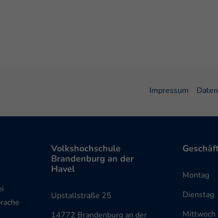
Impressum
Daten
Volkshochschule
Geschäft
Brandenburg an der
Havel
Monta
ei
Diensta
Upstallstraße 25
prache
Mittwoc
14772 Brandenburg an der
m