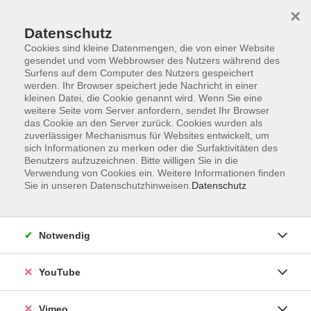
×
Datenschutz
Cookies sind kleine Datenmengen, die von einer Website
gesendet und vom Webbrowser des Nutzers während des
Surfens auf dem Computer des Nutzers gespeichert
Zum Hauptinhalt springen
werden. Ihr Browser speichert jede Nachricht in einer
kleinen Datei, die Cookie genannt wird. Wenn Sie eine
weitere Seite vom Server anfordern, sendet Ihr Browser
das Cookie an den Server zurück. Cookies wurden als
zuverlässiger Mechanismus für Websites entwickelt, um
sich Informationen zu merken oder die Surfaktivitäten des
Benutzers aufzuzeichnen. Bitte willigen Sie in die
Verwendung von Cookies ein. Weitere Informationen finden
Sie in unseren Datenschutzhinweisen.
Datenschutz
Notwendig
YouTube
Sie sind hier:
junge VHS
junge VHS - Mensch und Gesellschaft
Vimeo