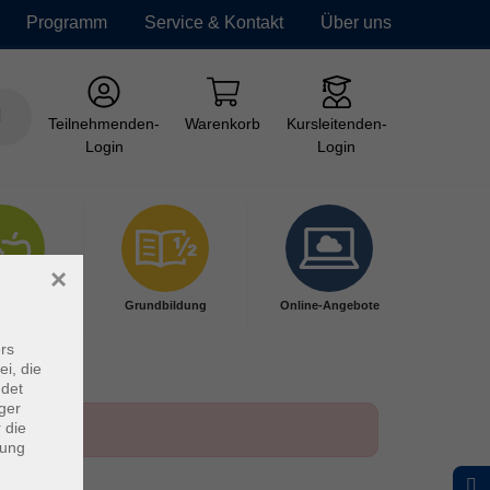
Programm
Service & Kontakt
Über uns
Teilnehmenden-
Warenkorb
Kursleitenden-
Login
Login
×
ndheit
Grundbildung
Online-Angebote
rs
ei, die
ndet
ger
 die
dung