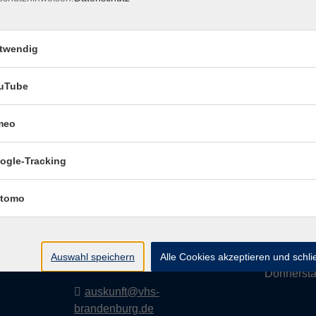
twendig
Impressum
Dat
uTube
meo
Volkshochschule
Geschäf
ogle-Tracking
Brandenburg an der
Havel
Montag
tomo
i
Diensta
Upstallstraße 25
prache
Mittwoc
14772 Brandenburg an der
Auswahl speichern
Alle Cookies akzeptieren und schl
Havel
Donnerst
auskunft@vhs-
brandenburg.de