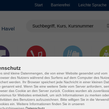
Start
Barrierefrei
Leichte Sprache
enschutz
chen
Kultur, Kunst und
Arbeit, Beruf und
Gesu
Kreatives Gestalten
EDV
s sind kleine Datenmengen, die von einer Website gesendet und vom
owser des Nutzers während des Surfens auf dem Computer des Nutze
chert werden. Ihr Browser speichert jede Nachricht in einer kleinen Dat
 genannt wird. Wenn Sie eine weitere Seite vom Server anfordern, se
owser das Cookie an den Server zurück. Cookies wurden als zuverlässi
ismus für Websites entwickelt, um sich Informationen zu merken oder
tivitäten des Benutzers aufzuzeichnen. Bitte willigen Sie in die Verwen
okies ein. Weitere Informationen finden Sie in unseren
schutzhinweisen.
Datenschutz