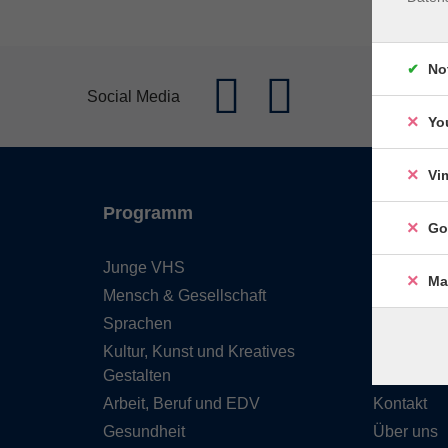
No
Social Media
Yo
Vi
Programm
Inhalte
Go
Junge VHS
Start
Ma
Mensch & Gesellschaft
Barrierefre
Sprachen
Leichte S
Kultur, Kunst und Kreatives
Programm
Gestalten
Service &
Arbeit, Beruf und EDV
Kontakt
Gesundheit
Über uns