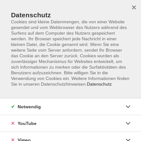
×
Datenschutz
Cookies sind kleine Datenmengen, die von einer Website
gesendet und vom Webbrowser des Nutzers während des
Surfens auf dem Computer des Nutzers gespeichert
Zum Hauptinhalt springen
werden. Ihr Browser speichert jede Nachricht in einer
kleinen Datei, die Cookie genannt wird. Wenn Sie eine
weitere Seite vom Server anfordern, sendet Ihr Browser
Der Kurs konnte nicht gefunden werden.
das Cookie an den Server zurück. Cookies wurden als
zuverlässiger Mechanismus für Websites entwickelt, um
sich Informationen zu merken oder die Surfaktivitäten des
Benutzers aufzuzeichnen. Bitte willigen Sie in die
Verwendung von Cookies ein. Weitere Informationen finden
Sie in unseren Datenschutzhinweisen.
Datenschutz
Impressum
Datenschutzerklärung
Widerrufsbelehrung
Notwendig
Widerruf
YouTube
Programm
Vimeo