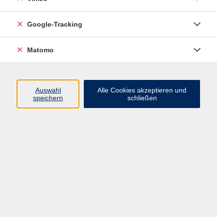
Junge VHS
Google-Tracking
Mensch & Gesellschaft
Sprachen
Matomo
Kultur, Kunst und Kreatives Gestalten
Arbeit, Beruf und EDV
Gesundheit
Auswahl
Alle Cookies akzeptieren und
Grundbildung
speichern
schließen
Online-Angebote
Inhalte
Start
Barrierefrei
Leichte Sprache