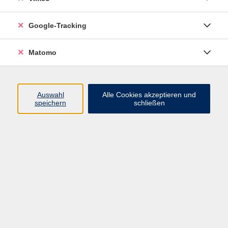
Junge VHS
Google-Tracking
Mensch & Gesellschaft
Sprachen
Matomo
Kultur, Kunst und Kreatives Gestalten
Arbeit, Beruf und EDV
Gesundheit
Auswahl
Alle Cookies akzeptieren und
Grundbildung
speichern
schließen
Online-Angebote
Inhalte
Start
Barrierefrei
Leichte Sprache