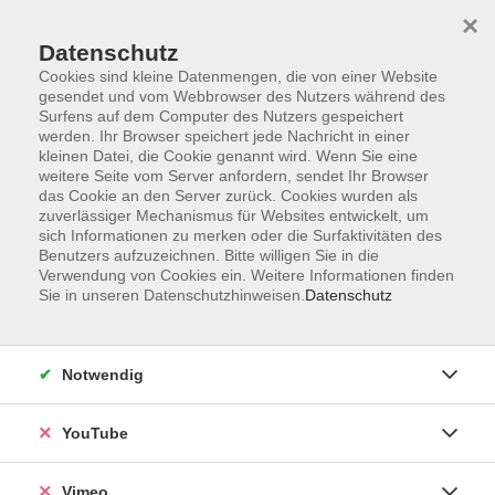
×
Datenschutz
Cookies sind kleine Datenmengen, die von einer Website
gesendet und vom Webbrowser des Nutzers während des
Surfens auf dem Computer des Nutzers gespeichert
Zum Hauptinhalt springen
werden. Ihr Browser speichert jede Nachricht in einer
kleinen Datei, die Cookie genannt wird. Wenn Sie eine
weitere Seite vom Server anfordern, sendet Ihr Browser
Der Kurs konnte nicht gefunden werden.
das Cookie an den Server zurück. Cookies wurden als
zuverlässiger Mechanismus für Websites entwickelt, um
sich Informationen zu merken oder die Surfaktivitäten des
Benutzers aufzuzeichnen. Bitte willigen Sie in die
Verwendung von Cookies ein. Weitere Informationen finden
Sie in unseren Datenschutzhinweisen.
Datenschutz
Impressum
Datenschutzerklärung
Widerrufsbelehrung
Notwendig
Widerruf
YouTube
Programm
Vimeo