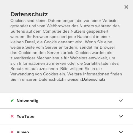
×
Datenschutz
Cookies sind kleine Datenmengen, die von einer Website
gesendet und vom Webbrowser des Nutzers während des
Surfens auf dem Computer des Nutzers gespeichert
Zum Hauptinhalt springen
werden. Ihr Browser speichert jede Nachricht in einer
kleinen Datei, die Cookie genannt wird. Wenn Sie eine
weitere Seite vom Server anfordern, sendet Ihr Browser
Der Kurs konnte nicht gefunden werden.
das Cookie an den Server zurück. Cookies wurden als
zuverlässiger Mechanismus für Websites entwickelt, um
sich Informationen zu merken oder die Surfaktivitäten des
Benutzers aufzuzeichnen. Bitte willigen Sie in die
Verwendung von Cookies ein. Weitere Informationen finden
Sie in unseren Datenschutzhinweisen.
Datenschutz
Impressum
Datenschutzerklärung
Widerrufsbelehrung
Notwendig
Widerruf
YouTube
Programm
Vimeo