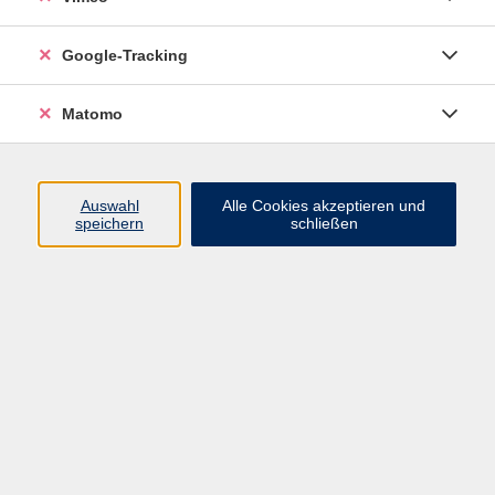
Junge VHS
Google-Tracking
Mensch & Gesellschaft
Sprachen
Matomo
Kultur, Kunst und Kreatives Gestalten
Arbeit, Beruf und EDV
Gesundheit
Auswahl
Alle Cookies akzeptieren und
Grundbildung
speichern
schließen
Online-Angebote
Inhalte
Start
Barrierefrei
Leichte Sprache