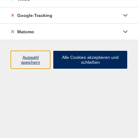
Junge VHS
Google-Tracking
Mensch & Gesellschaft
Sprachen
Matomo
Kultur, Kunst und Kreatives Gestalten
Arbeit, Beruf und EDV
Gesundheit
Auswahl
Alle Cookies akzeptieren und
Grundbildung
speichern
schließen
Online-Angebote
Inhalte
Start
Barrierefrei
Leichte Sprache