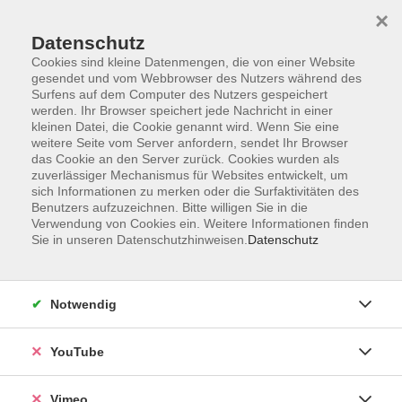
×
Datenschutz
Cookies sind kleine Datenmengen, die von einer Website
gesendet und vom Webbrowser des Nutzers während des
Surfens auf dem Computer des Nutzers gespeichert
Zum Hauptinhalt springen
werden. Ihr Browser speichert jede Nachricht in einer
kleinen Datei, die Cookie genannt wird. Wenn Sie eine
weitere Seite vom Server anfordern, sendet Ihr Browser
Der Kurs konnte nicht gefunden werden.
das Cookie an den Server zurück. Cookies wurden als
zuverlässiger Mechanismus für Websites entwickelt, um
sich Informationen zu merken oder die Surfaktivitäten des
Benutzers aufzuzeichnen. Bitte willigen Sie in die
Verwendung von Cookies ein. Weitere Informationen finden
Sie in unseren Datenschutzhinweisen.
Datenschutz
Impressum
Datenschutzerklärung
Widerrufsbelehrung
Notwendig
Widerruf
YouTube
Programm
Vimeo