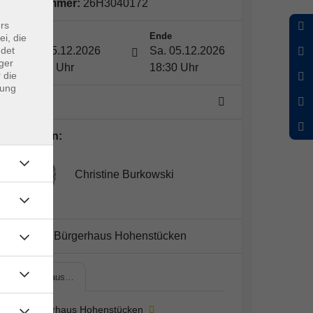
Kursnummer:
26H3040172
rs
Start
Ende
ei, die
ndet
Sa. 05.12.2026
Sa. 05.12.2026
ger
10:00 Uhr
18:30 Uhr
 die
dung
1 Termin
Dozent*in:
Christine Burkowski
Kursort:
Bürgerhaus Hohenstücken
Bürgerhaus…
Bürgerhaus Hohenstücken