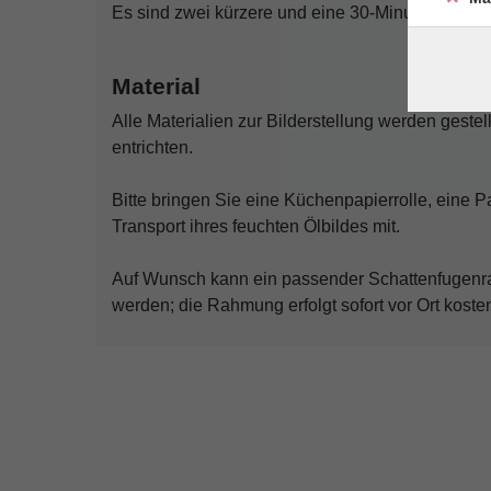
Es sind zwei kürzere und eine 30-Minuten Pause
Material
Alle Materialien zur Bilderstellung werden gestel
entrichten.
Bitte bringen Sie eine Küchenpapierrolle, eine 
Transport ihres feuchten Ölbildes mit.
Auf Wunsch kann ein passender Schattenfugenra
werden; die Rahmung erfolgt sofort vor Ort kosten