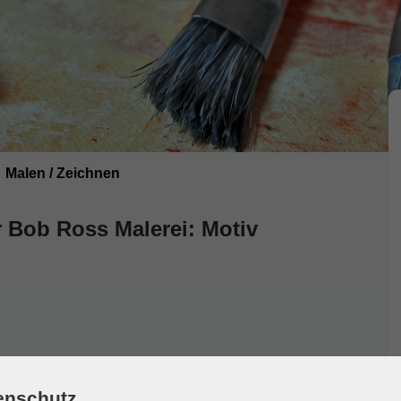
Malen / Zeichnen
r Bob Ross Malerei: Motiv
enschutz