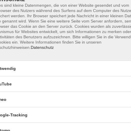
s sind kleine Datenmengen, die von einer Website gesendet und vom
owser des Nutzers während des Surfens auf dem Computer des Nutze
chert werden. Ihr Browser speichert jede Nachricht in einer kleinen Dat
 genannt wird. Wenn Sie eine weitere Seite vom Server anfordern, se
owser das Cookie an den Server zurück. Cookies wurden als zuverlässi
ismus für Websites entwickelt, um sich Informationen zu merken oder
tivitäten des Benutzers aufzuzeichnen. Bitte willigen Sie in die Verwen
okies ein. Weitere Informationen finden Sie in unseren
schutzhinweisen.
Datenschutz
s-Ölmaltechnik kennen, die gegen Ende des 19. und
tlich dokumentiert wurde. Der US-Amerikanische TV-
diese Wet-on-Wet Technique® mit speziell
twendig
malerei so hobbytauglich und schuf wundervolle
uTube
 of Painting®" gestalten Sie unter genauer Schritt
fizierten Mallehrerin, Christine Burkowski, ein
meo
m Format: 40 x 50 cm. Auch wenn Sie noch nie mit
 werden Sie schnell diese Maltechnik erlernen und
ogle-Tracking
tomo