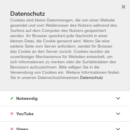
×
Datenschutz
Cookies sind kleine Datenmengen, die von einer Website
gesendet und vom Webbrowser des Nutzers während des
Surfens auf dem Computer des Nutzers gespeichert
Zum Hauptinhalt springen
werden. Ihr Browser speichert jede Nachricht in einer
kleinen Datei, die Cookie genannt wird. Wenn Sie eine
weitere Seite vom Server anfordern, sendet Ihr Browser
Der Kurs konnte nicht gefunden werden.
das Cookie an den Server zurück. Cookies wurden als
zuverlässiger Mechanismus für Websites entwickelt, um
sich Informationen zu merken oder die Surfaktivitäten des
Benutzers aufzuzeichnen. Bitte willigen Sie in die
Verwendung von Cookies ein. Weitere Informationen finden
Impressum
Sie in unseren Datenschutzhinweisen.
Datenschutz
Datenschutzerklärung
Widerrufsbelehrung
Notwendig
Widerruf
YouTube
Programm
Vimeo