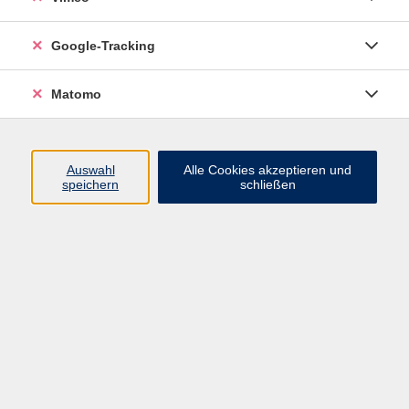
Junge VHS
Google-Tracking
Mensch & Gesellschaft
Sprachen
Matomo
Kultur, Kunst und Kreatives Gestalten
Arbeit, Beruf und EDV
Gesundheit
Auswahl
Alle Cookies akzeptieren und
Grundbildung
speichern
schließen
Online-Angebote
Inhalte
Start
Barrierefrei
Leichte Sprache