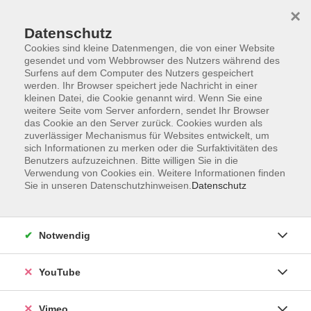
×
Datenschutz
Cookies sind kleine Datenmengen, die von einer Website
gesendet und vom Webbrowser des Nutzers während des
Surfens auf dem Computer des Nutzers gespeichert
Zum Hauptinhalt springen
werden. Ihr Browser speichert jede Nachricht in einer
kleinen Datei, die Cookie genannt wird. Wenn Sie eine
weitere Seite vom Server anfordern, sendet Ihr Browser
Kreis- und Paartänze aus
das Cookie an den Server zurück. Cookies wurden als
zuverlässiger Mechanismus für Websites entwickelt, um
aller Welt
sich Informationen zu merken oder die Surfaktivitäten des
Benutzers aufzuzeichnen. Bitte willigen Sie in die
Verwendung von Cookies ein. Weitere Informationen finden
Sie in unseren Datenschutzhinweisen.
Datenschutz
1 Kurs
Notwendig
Lisa Weigel
YouTube
Lehrbereichsleitung Junge VHS,
Mensch und Gesellschaft; Kunst,
Kultur und Kreatives Gestalten
Vimeo