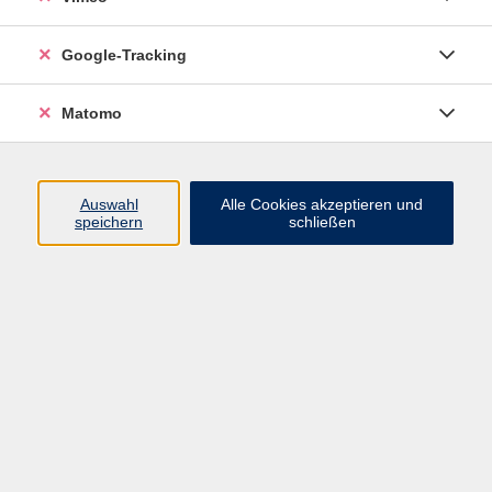
03381-584307
weigel@vhs-brandenburg.de
Google-Tracking
zurück zu Tanzkurse
Matomo
Ergebnisse filtern
Auswahl
Alle Cookies akzeptieren und
speichern
schließen
Kreis- und Paartänze: Tanzkulturen aus
aller Welt kennenlernen und erleben
Mi. 09.09.2026 16:30
Gemeindehaus Dreifaltigkeitskirche