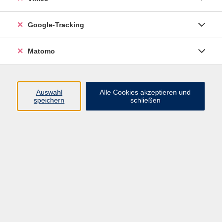
Junge VHS
Google-Tracking
Mensch & Gesellschaft
Sprachen
Matomo
Kultur, Kunst und Kreatives Gestalten
Arbeit, Beruf und EDV
Gesundheit
Auswahl
Alle Cookies akzeptieren und
Grundbildung
speichern
schließen
Online-Angebote
Inhalte
Start
Barrierefrei
Leichte Sprache