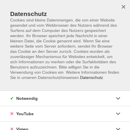
×
Datenschutz
Cookies sind kleine Datenmengen, die von einer Website
gesendet und vom Webbrowser des Nutzers während des
Surfens auf dem Computer des Nutzers gespeichert
Zum Hauptinhalt springen
werden. Ihr Browser speichert jede Nachricht in einer
kleinen Datei, die Cookie genannt wird. Wenn Sie eine
weitere Seite vom Server anfordern, sendet Ihr Browser
Der Kurs konnte nicht gefunden werden.
das Cookie an den Server zurück. Cookies wurden als
zuverlässiger Mechanismus für Websites entwickelt, um
sich Informationen zu merken oder die Surfaktivitäten des
Benutzers aufzuzeichnen. Bitte willigen Sie in die
Verwendung von Cookies ein. Weitere Informationen finden
Sie in unseren Datenschutzhinweisen.
Datenschutz
Impressum
Datenschutzerklärung
Widerrufsbelehrung
Notwendig
Widerruf
YouTube
Programm
Vimeo