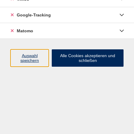
Junge VHS
Google-Tracking
Mensch & Gesellschaft
Sprachen
Matomo
Kultur, Kunst und Kreatives Gestalten
Arbeit, Beruf und EDV
Gesundheit
Auswahl
Alle Cookies akzeptieren und
Grundbildung
speichern
schließen
Online-Angebote
Inhalte
Start
Barrierefrei
Leichte Sprache