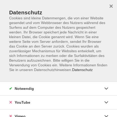
×
Datenschutz
Cookies sind kleine Datenmengen, die von einer Website
gesendet und vom Webbrowser des Nutzers während des
Surfens auf dem Computer des Nutzers gespeichert
Zum Hauptinhalt springen
werden. Ihr Browser speichert jede Nachricht in einer
kleinen Datei, die Cookie genannt wird. Wenn Sie eine
weitere Seite vom Server anfordern, sendet Ihr Browser
Der Kurs konnte nicht gefunden werden.
das Cookie an den Server zurück. Cookies wurden als
zuverlässiger Mechanismus für Websites entwickelt, um
sich Informationen zu merken oder die Surfaktivitäten des
Benutzers aufzuzeichnen. Bitte willigen Sie in die
Verwendung von Cookies ein. Weitere Informationen finden
Sie in unseren Datenschutzhinweisen.
Datenschutz
Impressum
Datenschutzerklärung
Widerrufsbelehrung
Notwendig
Widerruf
YouTube
Programm
Vimeo