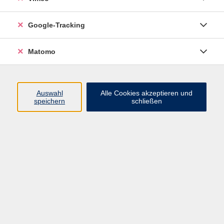
Junge VHS
Google-Tracking
Mensch & Gesellschaft
Sprachen
Matomo
Kultur, Kunst und Kreatives Gestalten
Arbeit, Beruf und EDV
Gesundheit
Auswahl
Alle Cookies akzeptieren und
Grundbildung
speichern
schließen
Online-Angebote
Inhalte
Start
Barrierefrei
Leichte Sprache