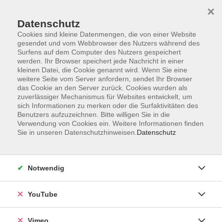
×
Datenschutz
Cookies sind kleine Datenmengen, die von einer Website
gesendet und vom Webbrowser des Nutzers während des
Surfens auf dem Computer des Nutzers gespeichert
Zum Hauptinhalt springen
werden. Ihr Browser speichert jede Nachricht in einer
kleinen Datei, die Cookie genannt wird. Wenn Sie eine
weitere Seite vom Server anfordern, sendet Ihr Browser
Der Kurs konnte nicht gefunden werden.
das Cookie an den Server zurück. Cookies wurden als
zuverlässiger Mechanismus für Websites entwickelt, um
sich Informationen zu merken oder die Surfaktivitäten des
Benutzers aufzuzeichnen. Bitte willigen Sie in die
Verwendung von Cookies ein. Weitere Informationen finden
Sie in unseren Datenschutzhinweisen.
Datenschutz
Impressum
Datenschutzerklärung
Widerrufsbelehrung
Notwendig
Widerruf
YouTube
Programm
Vimeo