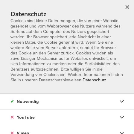
×
Datenschutz
Cookies sind kleine Datenmengen, die von einer Website
gesendet und vom Webbrowser des Nutzers während des
Surfens auf dem Computer des Nutzers gespeichert
Zum Hauptinhalt springen
werden. Ihr Browser speichert jede Nachricht in einer
kleinen Datei, die Cookie genannt wird. Wenn Sie eine
weitere Seite vom Server anfordern, sendet Ihr Browser
das Cookie an den Server zurück. Cookies wurden als
zuverlässiger Mechanismus für Websites entwickelt, um
sich Informationen zu merken oder die Surfaktivitäten des
Benutzers aufzuzeichnen. Bitte willigen Sie in die
Verwendung von Cookies ein. Weitere Informationen finden
Sie in unseren Datenschutzhinweisen.
Datenschutz
Notwendig
YouTube
Sie sind hier:
Mensch und Gesellschaft
Natur, Umwelt(bildung) & Bildung für
Vimeo