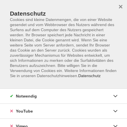
×
Datenschutz
Cookies sind kleine Datenmengen, die von einer Website
gesendet und vom Webbrowser des Nutzers während des
Surfens auf dem Computer des Nutzers gespeichert
Zum Hauptinhalt springen
werden. Ihr Browser speichert jede Nachricht in einer
kleinen Datei, die Cookie genannt wird. Wenn Sie eine
weitere Seite vom Server anfordern, sendet Ihr Browser
Der Kurs konnte nicht gefunden werden.
das Cookie an den Server zurück. Cookies wurden als
zuverlässiger Mechanismus für Websites entwickelt, um
sich Informationen zu merken oder die Surfaktivitäten des
Benutzers aufzuzeichnen. Bitte willigen Sie in die
Verwendung von Cookies ein. Weitere Informationen finden
Sie in unseren Datenschutzhinweisen.
Datenschutz
Impressum
Datenschutzerklärung
Widerrufsbelehrung
Notwendig
Widerruf
YouTube
Programm
Vimeo