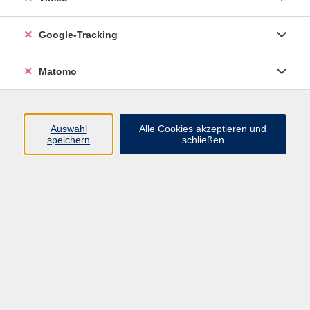
Junge VHS
Google-Tracking
Mensch & Gesellschaft
Sprachen
Matomo
Kultur, Kunst und Kreatives Gestalten
Arbeit, Beruf und EDV
Gesundheit
Auswahl
Alle Cookies akzeptieren und
Grundbildung
speichern
schließen
Online-Angebote
Inhalte
Start
Barrierefrei
Leichte Sprache