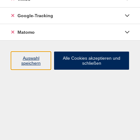
Junge VHS
Google-Tracking
Mensch & Gesellschaft
Sprachen
Matomo
Kultur, Kunst und Kreatives Gestalten
Arbeit, Beruf und EDV
Gesundheit
Auswahl
Alle Cookies akzeptieren und
Grundbildung
speichern
schließen
Online-Angebote
Inhalte
Start
Barrierefrei
Leichte Sprache