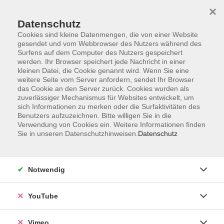
×
Datenschutz
Cookies sind kleine Datenmengen, die von einer Website
gesendet und vom Webbrowser des Nutzers während des
Surfens auf dem Computer des Nutzers gespeichert
Zum Hauptinhalt springen
werden. Ihr Browser speichert jede Nachricht in einer
kleinen Datei, die Cookie genannt wird. Wenn Sie eine
weitere Seite vom Server anfordern, sendet Ihr Browser
Der Kurs konnte nicht gefunden werden.
das Cookie an den Server zurück. Cookies wurden als
zuverlässiger Mechanismus für Websites entwickelt, um
sich Informationen zu merken oder die Surfaktivitäten des
Benutzers aufzuzeichnen. Bitte willigen Sie in die
Verwendung von Cookies ein. Weitere Informationen finden
Sie in unseren Datenschutzhinweisen.
Datenschutz
Impressum
Datenschutzerklärung
Widerrufsbelehrung
Notwendig
Widerruf
YouTube
Programm
Vimeo