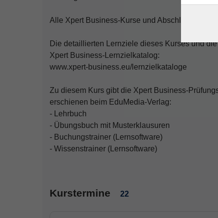
Alle Xpert Business-Kurse und Abschlüsse finde
Die detaillierten Lernziele dieses Kurses und die
Xpert Business-Lernzielkatalog:
www.xpert-business.eu/lernzielkataloge
Zu diesem Kurs gibt die Xpert Business-Prüfung
erschienen beim EduMedia-Verlag:
- Lehrbuch
- Übungsbuch mit Musterklausuren
- Buchungstrainer (Lernsoftware)
- Wissenstrainer (Lernsoftware)
Kurstermine
22