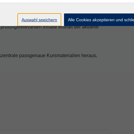
n Sie auf der Webseite: www.xpert-business.eu
Auswahl speichern
Alle Cookies akzeptieren und schl
 prüfungsrelevanten Inhalte enthält der aktuelle
szentrale passgenaue Kursmaterialien heraus,