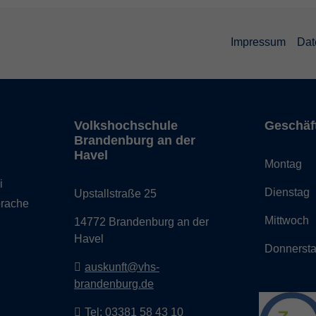
Impressum
Dat
Volkshochschule
Geschäf
Brandenburg an der
Havel
Montag
i
Diensta
Upstallstraße 25
prache
Mittwoc
14772 Brandenburg an der
Havel
Donnerst
auskunft@vhs-
brandenburg.de
Tel: 03381 58 43 10