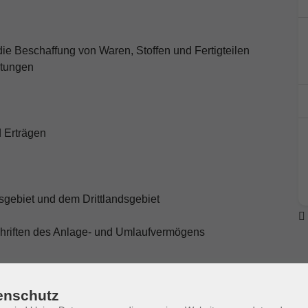
die Beschaffung von Waren, Stoffen und Fertigteilen
stungen
 Erträgen
gebiet und dem Drittlandsgebiet
chriften des Anlage- und Umlaufvermögens
enschutz