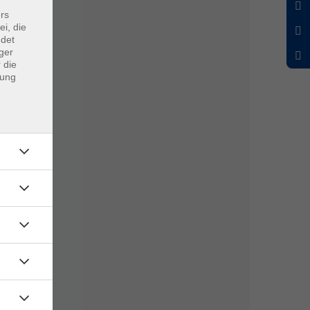
rs
ei, die
ndet
ger
 die
dung