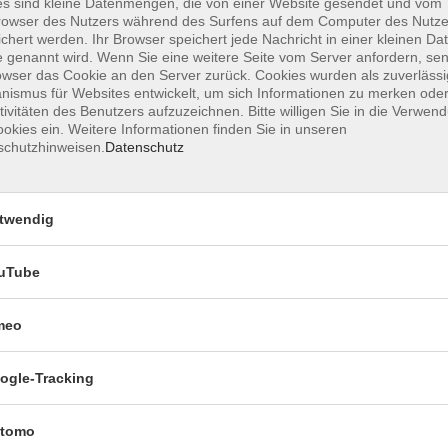
s sind kleine Datenmengen, die von einer Website gesendet und vom
trags
owser des Nutzers während des Surfens auf dem Computer des Nutze
chert werden. Ihr Browser speichert jede Nachricht in einer kleinen Dat
 genannt wird. Wenn Sie eine weitere Seite vom Server anfordern, se
owser das Cookie an den Server zurück. Cookies wurden als zuverlässi
ismus für Websites entwickelt, um sich Informationen zu merken oder
tivitäten des Benutzers aufzuzeichnen. Bitte willigen Sie in die Verwen
okies ein. Weitere Informationen finden Sie in unseren
schutzhinweisen.
Datenschutz
" vermittelt wurden sind erforderlich.
ine Xpert Business-Prüfung (180 Minuten) ablegen.
twendig
bühren an. Über die bestandene Prüfung erhalten
ungswunsch spätestens 5 Wochen vor Prüfungstermin in
uTube
 Business-Abschlüsse einbringen:
meo
ogle-Tracking
tomo