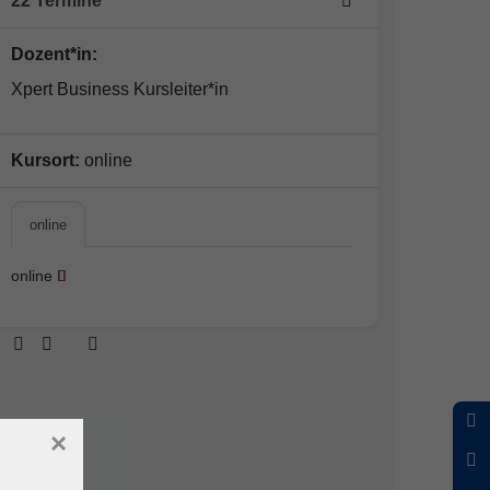
22 Termine
Dozent*in:
Xpert Business Kursleiter*in
Kursort:
online
online
online
×