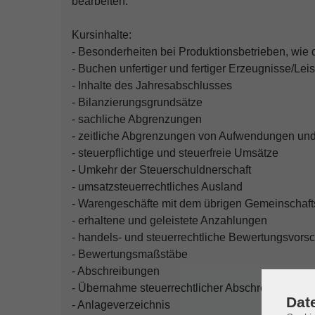
bearbeiten.
Kursinhalte:
- Besonderheiten bei Produktionsbetrieben, wie 
- Buchen unfertiger und fertiger Erzeugnisse/Lei
- Inhalte des Jahresabschlusses
- Bilanzierungsgrundsätze
- sachliche Abgrenzungen
- zeitliche Abgrenzungen von Aufwendungen und
- steuerpflichtige und steuerfreie Umsätze
- Umkehr der Steuerschuldnerschaft
- umsatzsteuerrechtliches Ausland
- Warengeschäfte mit dem übrigen Gemeinschafts
- erhaltene und geleistete Anzahlungen
- handels- und steuerrechtliche Bewertungsvors
- Bewertungsmaßstäbe
- Abschreibungen
- Übernahme steuerrechtlicher Abschreibungen
Dat
- Anlageverzeichnis