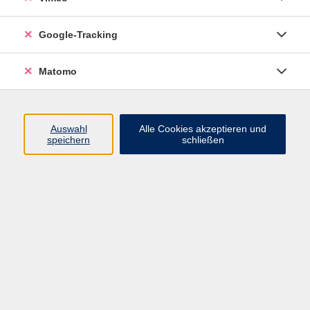
Personalwirtschaft (Xpert Business) - Live
Online-Kurs
Google-Tracking
Ein professionelles Personalmanagement gehört in
Matomo
großen Unternehmen schon immer zu den
Kernaufgaben der Unternehmensführung. Nicht nur
durch den zunehmenden Fachkräftemangel erkennen
auch immer mehr kleine und mittlere Unternehmen die
Auswahl
Alle Cookies akzeptieren und
speichern
schließen
Vorteile, ihre Mitarbeiter zielgerichtet einzusetzen und
zu leiten. Dieser Kurs vermittelt Ihnen, wie Sie die
richtigen Mitarbeiter auswählen, optimal einsetzen und
so weiterentwickeln können, dass sowohl die Ziele
des Unternehmens als auch die Interessen der
Arbeitnehmer berücksichtigt werden.
Kursinhalte:
- Grundlagen der Personalwirtschaft
- Planung und Ermittlung von Personalbedarf