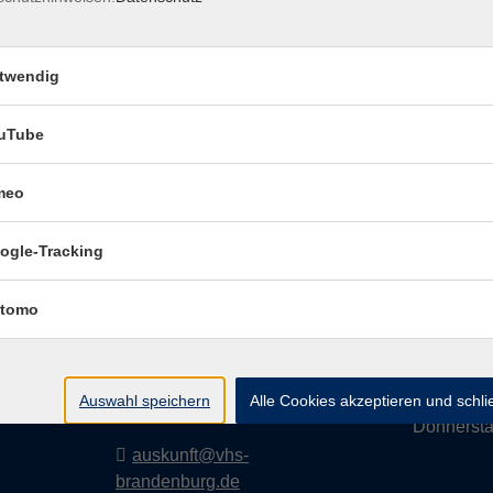
twendig
Impressum
Dat
uTube
meo
Volkshochschule
Geschäf
ogle-Tracking
Brandenburg an der
Havel
Montag
tomo
i
Diensta
Upstallstraße 25
prache
Mittwoc
14772 Brandenburg an der
Auswahl speichern
Alle Cookies akzeptieren und schl
Havel
Donnerst
auskunft@vhs-
brandenburg.de