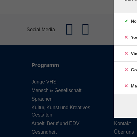
No
Social Media
Yo
Vi
Programm
Inhalte
Go
Junge VHS
Start
Ma
Mensch & Gesellschaft
Barrierefre
Sprachen
Leichte S
Kultur, Kunst und Kreatives
Programm
Gestalten
Service &
Arbeit, Beruf und EDV
Kontakt
Gesundheit
Über uns