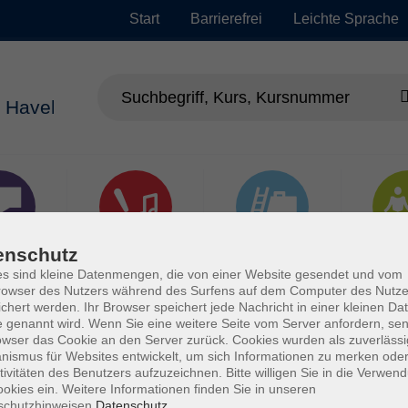
Start
Barrierefrei
Leichte Sprache
enschutz
chen
Kultur, Kunst und
Arbeit, Beruf und
Gesu
Kreatives Gestalten
EDV
s sind kleine Datenmengen, die von einer Website gesendet und vom
owser des Nutzers während des Surfens auf dem Computer des Nutze
chert werden. Ihr Browser speichert jede Nachricht in einer kleinen Dat
 genannt wird. Wenn Sie eine weitere Seite vom Server anfordern, se
owser das Cookie an den Server zurück. Cookies wurden als zuverlässi
ismus für Websites entwickelt, um sich Informationen zu merken oder
tivitäten des Benutzers aufzuzeichnen. Bitte willigen Sie in die Verwen
okies ein. Weitere Informationen finden Sie in unseren
schutzhinweisen.
Datenschutz