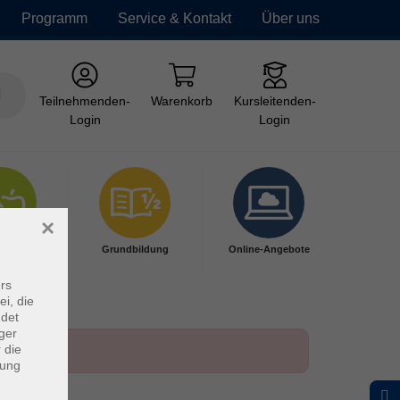
Programm
Service & Kontakt
Über uns
Teilnehmenden-
Warenkorb
Kursleitenden-
Login
Login
×
ndheit
Grundbildung
Online-Angebote
rs
ei, die
ndet
ger
 die
dung