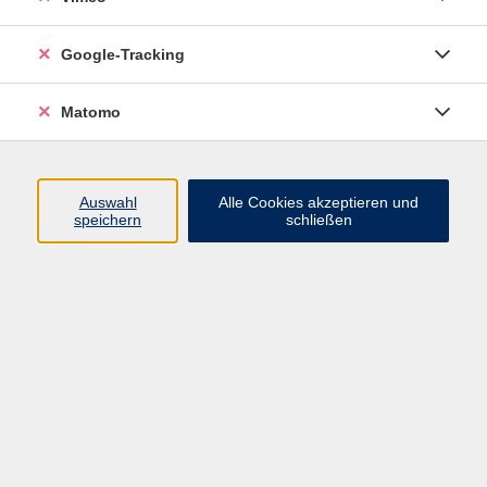
Junge VHS
Google-Tracking
Mensch & Gesellschaft
Sprachen
Matomo
Kultur, Kunst und Kreatives Gestalten
Arbeit, Beruf und EDV
Gesundheit
Auswahl
Alle Cookies akzeptieren und
Grundbildung
speichern
schließen
Online-Angebote
Inhalte
Start
Barrierefrei
Leichte Sprache