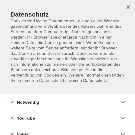
×
Datenschutz
Cookies sind kleine Datenmengen, die von einer Website
gesendet und vom Webbrowser des Nutzers während des
Surfens auf dem Computer des Nutzers gespeichert
Zum Hauptinhalt springen
werden. Ihr Browser speichert jede Nachricht in einer
kleinen Datei, die Cookie genannt wird. Wenn Sie eine
weitere Seite vom Server anfordern, sendet Ihr Browser
Der Kurs konnte nicht gefunden werden.
das Cookie an den Server zurück. Cookies wurden als
zuverlässiger Mechanismus für Websites entwickelt, um
sich Informationen zu merken oder die Surfaktivitäten des
Benutzers aufzuzeichnen. Bitte willigen Sie in die
Verwendung von Cookies ein. Weitere Informationen finden
Sie in unseren Datenschutzhinweisen.
Datenschutz
Impressum
Datenschutzerklärung
Widerrufsbelehrung
Notwendig
Widerruf
YouTube
Programm
Vimeo