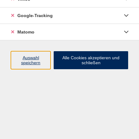
Controlling (Xpert Business) - Live Online-
Google-Tracking
Kurs
Matomo
Der Kurs vermittelt umfassende Kenntnisse zum
betrieblichen Controlling als Bestandteil des internen
Rechnungswesens. Er stellt die Ziele eines
Controllings dar und führt in die wichtigsten
Auswahl
Alle Cookies akzeptieren und
speichern
schließen
Controlling-Instrumente und -methoden ein. Nach
erfolgreichem Abschluss können Sie wichtige
Unternehmensziele explizit und messbar formulieren
und die Zielerreichung überwachen. Sie lernen für alle
Bereiche des Unternehmens im Falle von
Zielabweichungen, Handlungsalternativen und
Maßnahmen zu entwickeln.
Kursinhalte:
- System und Organisation des ganzheitlichen