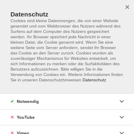
×
Datenschutz
Cookies sind kleine Datenmengen, die von einer Website
gesendet und vom Webbrowser des Nutzers während des
Surfens auf dem Computer des Nutzers gespeichert
Zum Hauptinhalt springen
werden. Ihr Browser speichert jede Nachricht in einer
kleinen Datei, die Cookie genannt wird. Wenn Sie eine
weitere Seite vom Server anfordern, sendet Ihr Browser
Der Kurs konnte nicht gefunden werden.
das Cookie an den Server zurück. Cookies wurden als
zuverlässiger Mechanismus für Websites entwickelt, um
sich Informationen zu merken oder die Surfaktivitäten des
Benutzers aufzuzeichnen. Bitte willigen Sie in die
Verwendung von Cookies ein. Weitere Informationen finden
Sie in unseren Datenschutzhinweisen.
Datenschutz
Impressum
Datenschutzerklärung
Widerrufsbelehrung
Notwendig
Widerruf
YouTube
Programm
Vimeo