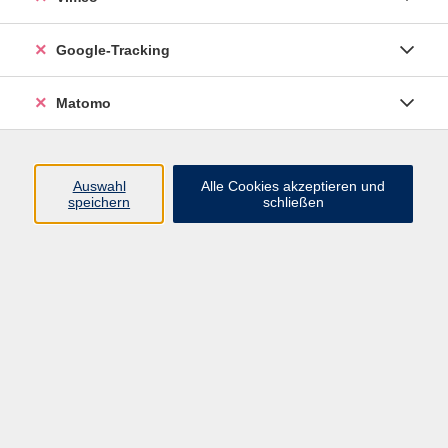
Junge VHS
Google-Tracking
Mensch & Gesellschaft
Sprachen
Matomo
Kultur, Kunst und Kreatives Gestalten
Arbeit, Beruf und EDV
Gesundheit
Auswahl
Alle Cookies akzeptieren und
Grundbildung
speichern
schließen
Online-Angebote
Inhalte
Start
Barrierefrei
Leichte Sprache