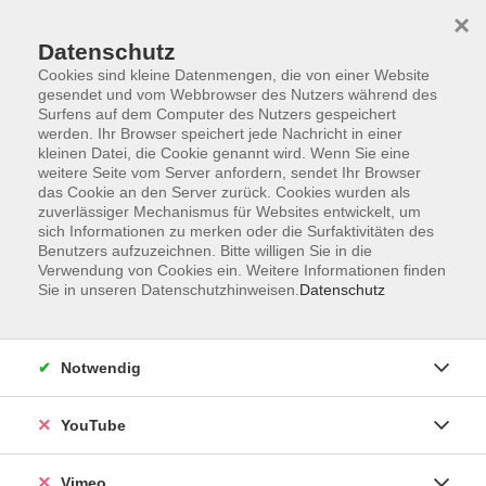
×
Datenschutz
Cookies sind kleine Datenmengen, die von einer Website
gesendet und vom Webbrowser des Nutzers während des
Surfens auf dem Computer des Nutzers gespeichert
Zum Hauptinhalt springen
werden. Ihr Browser speichert jede Nachricht in einer
kleinen Datei, die Cookie genannt wird. Wenn Sie eine
weitere Seite vom Server anfordern, sendet Ihr Browser
Der Kurs konnte nicht gefunden werden.
das Cookie an den Server zurück. Cookies wurden als
zuverlässiger Mechanismus für Websites entwickelt, um
sich Informationen zu merken oder die Surfaktivitäten des
Benutzers aufzuzeichnen. Bitte willigen Sie in die
Verwendung von Cookies ein. Weitere Informationen finden
Sie in unseren Datenschutzhinweisen.
Datenschutz
Impressum
Datenschutzerklärung
Widerrufsbelehrung
Notwendig
Widerruf
YouTube
Programm
Vimeo