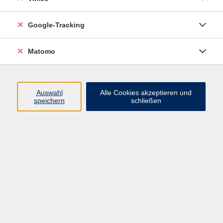
Junge VHS
Google-Tracking
Mensch & Gesellschaft
Sprachen
Matomo
Kultur, Kunst und Kreatives Gestalten
Arbeit, Beruf und EDV
Gesundheit
Auswahl
Alle Cookies akzeptieren und
Grundbildung
speichern
schließen
Online-Angebote
Inhalte
Start
Barrierefrei
Leichte Sprache