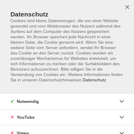
×
Datenschutz
Cookies sind kleine Datenmengen, die von einer Website
gesendet und vom Webbrowser des Nutzers während des
Surfens auf dem Computer des Nutzers gespeichert
Zum Hauptinhalt springen
werden. Ihr Browser speichert jede Nachricht in einer
kleinen Datei, die Cookie genannt wird. Wenn Sie eine
weitere Seite vom Server anfordern, sendet Ihr Browser
Der Kurs konnte nicht gefunden werden.
das Cookie an den Server zurück. Cookies wurden als
zuverlässiger Mechanismus für Websites entwickelt, um
sich Informationen zu merken oder die Surfaktivitäten des
Benutzers aufzuzeichnen. Bitte willigen Sie in die
Verwendung von Cookies ein. Weitere Informationen finden
Sie in unseren Datenschutzhinweisen.
Datenschutz
Impressum
Datenschutzerklärung
Widerrufsbelehrung
Notwendig
Widerruf
YouTube
Programm
Vimeo