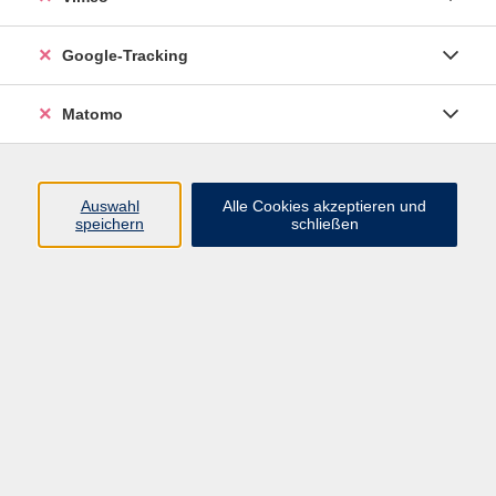
Junge VHS
Google-Tracking
Mensch & Gesellschaft
Sprachen
Matomo
Kultur, Kunst und Kreatives Gestalten
Arbeit, Beruf und EDV
Gesundheit
Auswahl
Alle Cookies akzeptieren und
Grundbildung
speichern
schließen
Online-Angebote
Inhalte
Start
Barrierefrei
Leichte Sprache