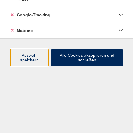
Junge VHS
Google-Tracking
Mensch & Gesellschaft
Sprachen
Matomo
Kultur, Kunst und Kreatives Gestalten
Arbeit, Beruf und EDV
Gesundheit
Auswahl
Alle Cookies akzeptieren und
Grundbildung
speichern
schließen
Online-Angebote
Inhalte
Start
Barrierefrei
Leichte Sprache