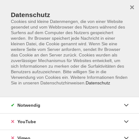
×
Datenschutz
Cookies sind kleine Datenmengen, die von einer Website
gesendet und vom Webbrowser des Nutzers während des
Surfens auf dem Computer des Nutzers gespeichert
Zum Hauptinhalt springen
werden. Ihr Browser speichert jede Nachricht in einer
kleinen Datei, die Cookie genannt wird. Wenn Sie eine
weitere Seite vom Server anfordern, sendet Ihr Browser
Der Kurs konnte nicht gefunden werden.
das Cookie an den Server zurück. Cookies wurden als
zuverlässiger Mechanismus für Websites entwickelt, um
sich Informationen zu merken oder die Surfaktivitäten des
Benutzers aufzuzeichnen. Bitte willigen Sie in die
Verwendung von Cookies ein. Weitere Informationen finden
Sie in unseren Datenschutzhinweisen.
Datenschutz
Impressum
Datenschutzerklärung
Widerrufsbelehrung
Notwendig
Widerruf
YouTube
Programm
Vimeo