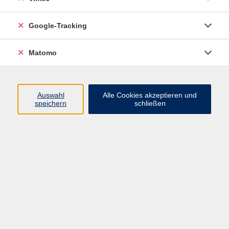
Junge VHS
Google-Tracking
Mensch & Gesellschaft
Sprachen
Matomo
Kultur, Kunst und Kreatives Gestalten
Arbeit, Beruf und EDV
Gesundheit
Auswahl
Alle Cookies akzeptieren und
Grundbildung
speichern
schließen
Online-Angebote
Inhalte
Start
Barrierefrei
Leichte Sprache