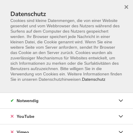
×
Datenschutz
Cookies sind kleine Datenmengen, die von einer Website
gesendet und vom Webbrowser des Nutzers während des
Surfens auf dem Computer des Nutzers gespeichert
Zum Hauptinhalt springen
werden. Ihr Browser speichert jede Nachricht in einer
kleinen Datei, die Cookie genannt wird. Wenn Sie eine
weitere Seite vom Server anfordern, sendet Ihr Browser
Der Kurs konnte nicht gefunden werden.
das Cookie an den Server zurück. Cookies wurden als
zuverlässiger Mechanismus für Websites entwickelt, um
sich Informationen zu merken oder die Surfaktivitäten des
Benutzers aufzuzeichnen. Bitte willigen Sie in die
Verwendung von Cookies ein. Weitere Informationen finden
Impressum
Sie in unseren Datenschutzhinweisen.
Datenschutz
Datenschutzerklärung
Widerrufsbelehrung
Notwendig
Widerruf
YouTube
Programm
Vimeo